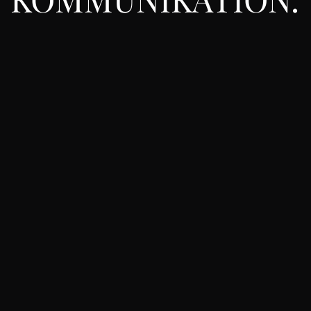
BESTE
ERGEBNISSE
ERREICHBARKEIT
Montag bis Freitag 07:00 Uhr bis 15:00 Uhr
Wir sind telefonisch und per E-Mail für Sie
erreichbar.
REAKTIONSZEIT