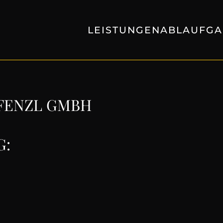
LEISTUNGEN
ABLAUF
GA
 FENZL GMBH
: